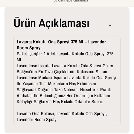
A
A
K
K
Ürün Açıklaması
L
L
A
A
Lavanta Kokulu Oda Spreyi 375 Ml – Lavender
V
V
Room Spray
Paket İçeriği : 1 Adet Lavanta Kokulu Oda Spreyi 375
A
A
Ml
N
N
Lavendrose Isparta Lavanta Kokulu Oda Spreyi Göller
Bölgesi’nin En Taze Çiçeklerinin Kokusunu Sunan
T
T
Lavendrose Markası Isparta Lavanta Kokulu Oda Spreyi
Ile Yaşanan Tüm Mekanların Hoş Kokmasını
A
A
Sağlayarak Doğanın Taze Nefesini Hissettirir. Pratik
S
S
Ambalajı Ile Bulunduğunuz Her Ortam Için Kullanım
Kolaylığı Sağlarken Hoş Kokulu Ortamlar Sunar.
I
I
Lavanta Oda Kokusu, Lavanta Kokulu Oda Spreyi,
I
I
Lavender Room Spray
Ç
Ç