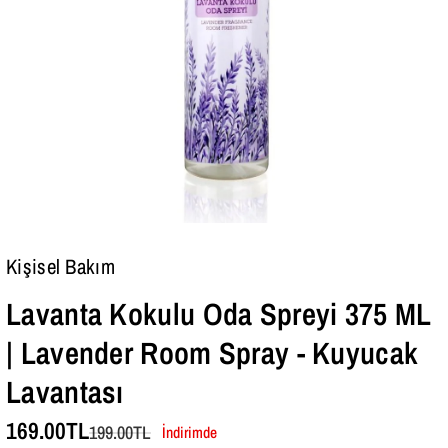
5
5
M
M
L
L
|
|
L
L
A
A
V
V
E
E
Kişisel Bakım
N
N
Lavanta Kokulu Oda Spreyi 375 ML
D
D
| Lavender Room Spray - Kuyucak
E
E
Lavantası
R
R
R
R
169.00TL
199.00TL
İndirimde