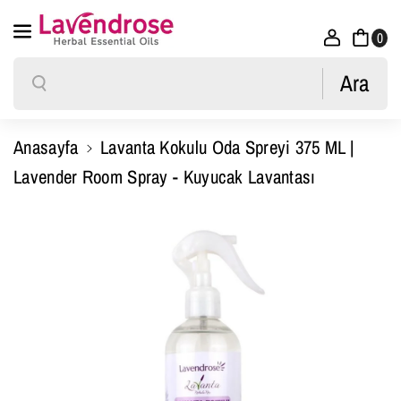
U
U
İçeriğe Atla
0
L
L
U
U
Ara
Ara
O
O
D
D
Anasayfa
Lavanta Kokulu Oda Spreyi 375 ML |
A
A
Lavender Room Spray - Kuyucak Lavantası
S
S
P
P
Ürün Bilgisine Atla
R
R
E
E
Y
Y
I
I
3
3
7
7