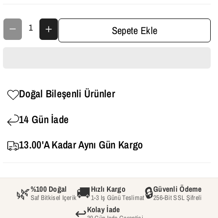
O
O
O
O
Sepete Ekle
M
M
S
S
P
P
R
R
Doğal Bileşenli Ürünler
A
A
Y
Y
14 Gün İade
-
-
13.00'a Kadar Aynı Gün Kargo
K
K
U
U
Y
Y
🌿
🚚
🔒
%100 Doğal
Hızlı Kargo
Güvenli Ödeme
U
U
Saf Bitkisel Içerik
1-3 Iş Günü Teslimat
256-Bit SSL Şifreli
↩️
Kolay İade
C
C
30 Gün Iade Garantisi