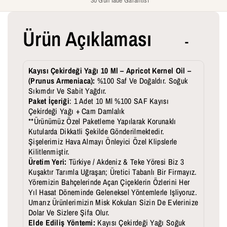
N
N
U
U
Ürün Açıklaması
S
S
A
A
R
R
Kayısı Çekirdeği Yağı 10 Ml – Apricot Kernel Oil –
(Prunus Armeniaca):
%100 Saf Ve Doğaldır. Soğuk
M
M
Sıkımdır Ve Sabit Yağdır.
Paket İçeriği
: 1 Adet 10 Ml %100 SAF Kayısı
E
E
Çekirdeği Yağı + Cam Damlalık
N
N
**Ürünümüz Özel Paketleme Yapılarak Korunaklı
Kutularda Dikkatli Şekilde Gönderilmektedir.
I
I
Şişelerimiz Hava Almayı Önleyici Özel Klipslerle
Kilitlenmiştir.
A
A
Üretim Yeri:
Türkiye / Akdeniz & Teke Yöresi Biz 3
C
C
Kuşaktır Tarımla Uğraşan; Üretici Tabanlı Bir Firmayız.
Yöremizin Bahçelerinde Açan Çiçeklerin Özlerini Her
A
A
Yıl Hasat Döneminde Geleneksel Yöntemlerle Işliyoruz.
I
I
Umarız Ürünlerimizin Misk Kokuları Sizin De Evlerinize
Dolar Ve Sizlere Şifa Olur.
Ç
Ç
Elde Ediliş Yöntemi:
Kayısı Çekirdeği Yağı Soğuk