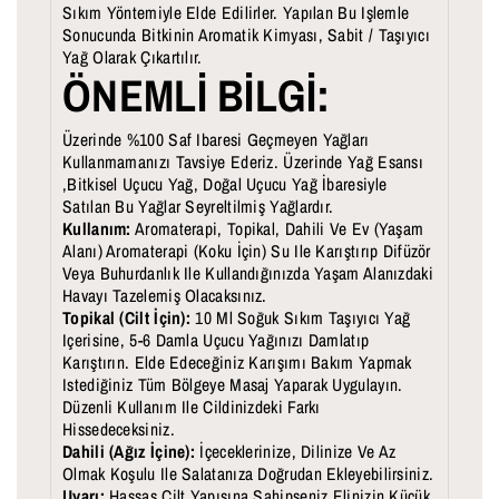
Sıkım Yöntemiyle Elde Edilirler. Yapılan Bu Işlemle
I
I
Sonucunda Bitkinin Aromatik Kimyası, Sabit / Taşıyıcı
N
N
Yağ Olarak Çıkartılır.
ÖNEMLİ BİLGİ:
M
M
I
I
Üzerinde %100 Saf Ibaresi Geçmeyen Yağları
Kullanmamanızı Tavsiye Ederiz. Üzerinde Yağ Esansı
K
K
,Bitkisel Uçucu Yağ, Doğal Uçucu Yağ İbaresiyle
T
T
Satılan Bu Yağlar Seyreltilmiş Yağlardır.
Kullanım:
Aromaterapi, Topikal, Dahili Ve Ev (Yaşam
A
A
Alanı) Aromaterapi (Koku İçin) Su Ile Karıştırıp Difüzör
Veya Buhurdanlık Ile Kullandığınızda Yaşam Alanızdaki
R
R
Havayı Tazelemiş Olacaksınız.
I
I
Topikal (Cilt İçin):
10 Ml Soğuk Sıkım Taşıyıcı Yağ
Içerisine, 5-6 Damla Uçucu Yağınızı Damlatıp
A
A
Karıştırın. Elde Edeceğiniz Karışımı Bakım Yapmak
Istediğiniz Tüm Bölgeye Masaj Yaparak Uygulayın.
Z
R
Düzenli Kullanım Ile Cildinizdeki Farkı
A
T
Hissedeceksiniz.
Dahili (Ağız İçine):
İçeceklerinize, Dilinize Ve Az
L
I
Olmak Koşulu Ile Salatanıza Doğrudan Ekleyebilirsiniz.
Uyarı:
Hassas Cilt Yapısına Sahipseniz Elinizin Küçük