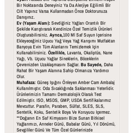
T
R
Bir Noktasında Deneyiniz Ya Da Alerjiye Eğilimli Bir
Cilt Yapınız Varsa Kullanmadan Önce Doktorunuza
Danışınız.
Ev (Yaşam Alanı):
Sevdiğiniz Yağları Orantılı Bir
Şekilde Karıştırarak Kendinize Özel Temizlik Ürünleri
Oluşturabilirsiniz.
Ayrıca,
100 Ml Saf Suyun Içerisine
Ekleyeceğiniz Uçucu Yağ Veya Yağ Karışımı Mutfaktan
Banyoya Evin Tüm Alanlarını Temizlemek Için
Kullanabilirsiniz.
Özellikle,
Lavanta, Okaliptüs, Nane
Yağı, Vb. Uçucu Yağlar Sineklerin, Böceklerin
Çevrenizden Uzaklaşmasını Sağlar.
Bu Sayede,
Daha
Rahat Bir Yaşam Alanına Sahip Olmanıza Yardımcı
Olur.
Muhafaza:
Güneş Işığını Önleyen Amber Cam Ambalaj
Kullanılmıştır. Oda Sıcaklığında Saklanması Yeterlidir.
Ürünlerimizin Tamamı Dermatolojik Olarak Test
Edilmiştir. ISO, MSDS, GMP, USDA Sertifikalarımız
Mevcuttur. Parafin, Paraben, Sülfat, SLES, SLS,
Sentetik, Koku, Sentetik Boya Ve Koruyucu Içermez.
**Doğanın En Saf Kimyasını Bize Sunan Bitkisel
Yağlarımızı, Anneler Günü, Babalar Günü, Yıl Dönümü,
Sevgililer Günü Ve Tüm Özel Günlerinizde