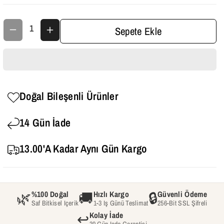
A
A
R
R
Sepete Ekle
R
R
I
I
E
E
R
R
Doğal Bileşenli Ürünler
O
O
14 Gün İade
I
I
L
L
13.00'a Kadar Aynı Gün Kargo
–
–
P
P
R
R
🌿
🚚
🔒
%100 Doğal
Hızlı Kargo
Güvenli Ödeme
Saf Bitkisel Içerik
1-3 Iş Günü Teslimat
256-Bit SSL Şifreli
U
U
↩️
Kolay İade
30 Gün Iade Garantisi