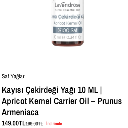
A
A
P
P
R
R
I
I
C
C
O
O
T
T
K
K
Saf Yağlar
E
E
Kayısı Çekirdeği Yağı 10 ML |
R
R
N
N
Apricot Kernel Carrier Oil – Prunus
E
E
Armeniaca
L
L
149.00TL
199.00TL
İndirimde
C
C