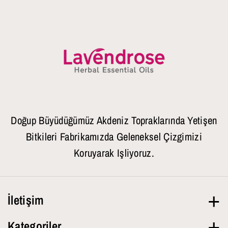
Doğup Büyüdüğümüz Akdeniz Topraklarında Yetişen
Bitkileri Fabrikamızda Geleneksel Çizgimizi
Koruyarak Işliyoruz.
İletişim
Hafta İçi
09.00-18.00
Kategoriler