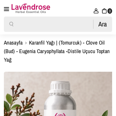
İçeriğe Atla
0
Ara
Ara
Anasayfa
Karanfil Yağı | (Tomurcuk) - Clove Oil
(Bud) - Eugenia Caryophyllata -Distile Uçucu Toptan
Yağ
Ürün Bilgisine Atla