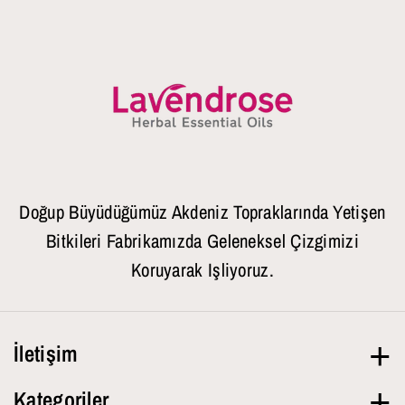
Doğup Büyüdüğümüz Akdeniz Topraklarında Yetişen
Bitkileri Fabrikamızda Geleneksel Çizgimizi
Koruyarak Işliyoruz.
İletişim
Hafta İçi
09.00-18.00
Kategoriler