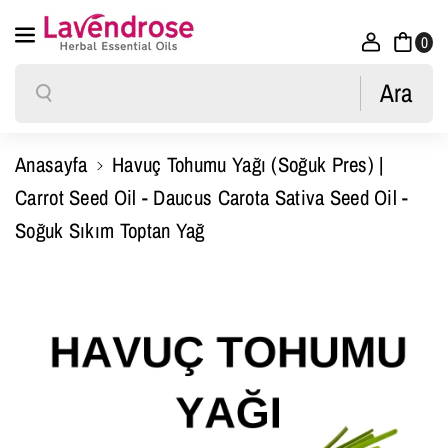
İçeriğe Atla
0
Ara
Ara
Anasayfa
Havuç Tohumu Yağı (Soğuk Pres) |
Carrot Seed Oil - Daucus Carota Sativa Seed Oil -
Soğuk Sıkım Toptan Yağ
Ürün Bilgisine Atla