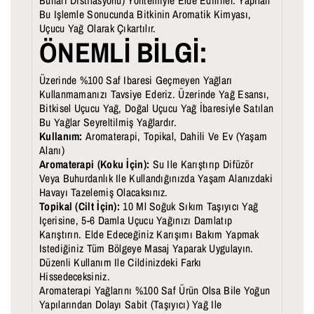
I
I
Buharı Distilasyonu) Yöntemiyle Elde Edilirler. Yapılan
Bu Işlemle Sonucunda Bitkinin Aromatik Kimyası,
N
N
Uçucu Yağ Olarak Çıkartılır.
ÖNEMLİ BİLGİ:
M
M
I
I
Üzerinde %100 Saf Ibaresi Geçmeyen Yağları
K
K
Kullanmamanızı Tavsiye Ederiz. Üzerinde Yağ Esansı,
Bitkisel Uçucu Yağ, Doğal Uçucu Yağ İbaresiyle Satılan
T
T
Bu Yağlar Seyreltilmiş Yağlardır.
Kullanım:
Aromaterapi, Topikal, Dahili Ve Ev (Yaşam
A
A
Alanı)
R
R
Aromaterapi (Koku İçin):
Su Ile Karıştırıp Difüzör
Veya Buhurdanlık Ile Kullandığınızda Yaşam Alanızdaki
I
I
Havayı Tazelemiş Olacaksınız.
Topikal (Cilt İçin):
10 Ml Soğuk Sıkım Taşıyıcı Yağ
A
A
Içerisine, 5-6 Damla Uçucu Yağınızı Damlatıp
Z
R
Karıştırın. Elde Edeceğiniz Karışımı Bakım Yapmak
Istediğiniz Tüm Bölgeye Masaj Yaparak Uygulayın.
A
T
Düzenli Kullanım Ile Cildinizdeki Farkı
Hissedeceksiniz.
L
I
Aromaterapi Yağlarını %100 Saf Ürün Olsa Bile Yoğun
T
R
Yapılarından Dolayı Sabit (Taşıyıcı) Yağ Ile