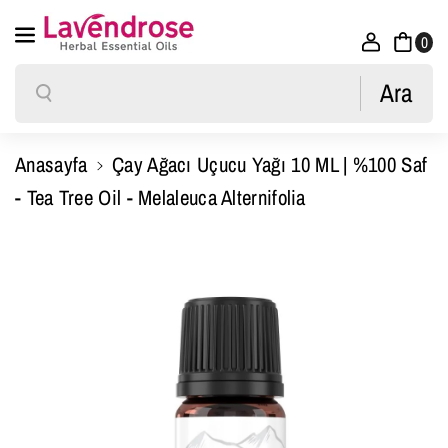
U
U
İçeriğe Atla
0
C
C
U
U
Ara
Ara
Y
Y
A
A
Anasayfa
Çay Ağacı Uçucu Yağı 10 ML | %100 Saf
Ğ
Ğ
- Tea Tree Oil - Melaleuca Alternifolia
I
I
1
1
Ürün Bilgisine Atla
0
0
M
M
L
L
|
|
%
%
1
1