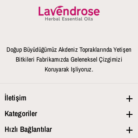
Doğup Büyüdüğümüz Akdeniz Topraklarında Yetişen
Bitkileri Fabrikamızda Geleneksel Çizgimizi
Koruyarak Işliyoruz.
İletişim
Hafta İçi
09.00-18.00
Kategoriler
+90 543 432 41 00
Tüm Ürünler
Hızlı Bağlantılar
info@lavendrose.com
Saf Yağlar