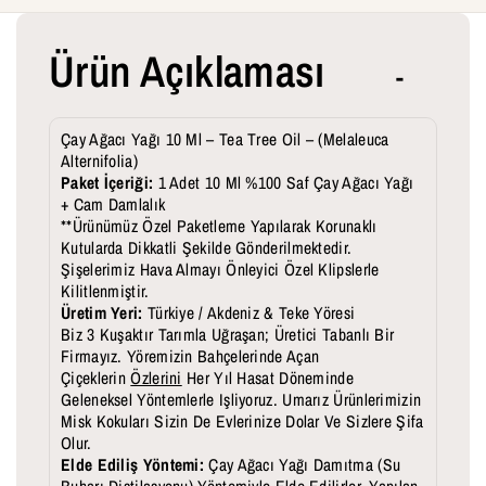
L
L
Ürün Açıklaması
T
T
E
E
R
R
Çay Ağacı Yağı 10 Ml – Tea Tree Oil – (Melaleuca
Alternifolia)
N
N
Paket İçeriği:
1 Adet 10 Ml %100 Saf Çay Ağacı
Yağı
I
I
+ Cam Damlalık
**Ürünümüz Özel Paketleme Yapılarak Korunaklı
F
F
Kutularda Dikkatli Şekilde Gönderilmektedir.
Şişelerimiz Hava Almayı Önleyici Özel Klipslerle
O
O
Kilitlenmiştir.
L
L
Üretim Yeri:
Türkiye / Akdeniz & Teke Yöresi
Biz 3 Kuşaktır Tarımla Uğraşan; Üretici Tabanlı Bir
I
I
Firmayız. Yöremizin Bahçelerinde Açan
Çiçeklerin
Özlerini
Her Yıl Hasat Döneminde
A
A
Geleneksel Yöntemlerle Işliyoruz. Umarız Ürünlerimizin
I
I
Misk Kokuları Sizin De Evlerinize Dolar Ve Sizlere Şifa
Olur.
Ç
Ç
Elde Ediliş Yöntemi:
Çay Ağacı
Yağı Damıtma (su