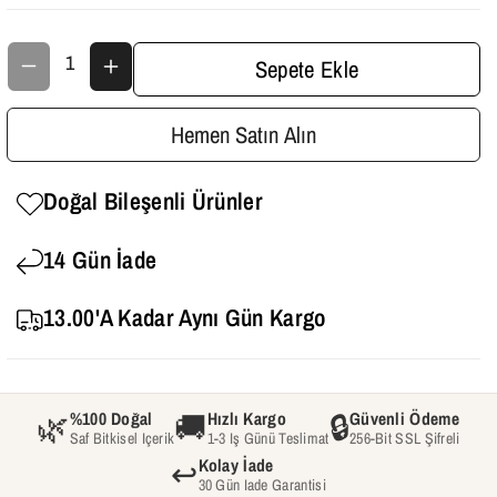
O
O
I
I
Sepete Ekle
L
L
-
-
Hemen Satın Alın
M
M
E
E
Doğal Bileşenli Ürünler
L
L
14 Gün İade
A
A
L
L
13.00'a Kadar Aynı Gün Kargo
E
E
U
U
C
C
🌿
🚚
🔒
%100 Doğal
Hızlı Kargo
Güvenli Ödeme
Saf Bitkisel Içerik
1-3 Iş Günü Teslimat
256-Bit SSL Şifreli
A
A
↩️
Kolay İade
A
A
30 Gün Iade Garantisi