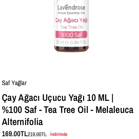
0
0
0
0
S
S
A
A
F
F
-
-
T
T
E
E
Saf Yağlar
A
A
Çay Ağacı Uçucu Yağı 10 ML |
T
T
%100 Saf - Tea Tree Oil - Melaleuca
R
R
Alternifolia
E
E
E
E
169.00TL
219.00TL
İndirimde