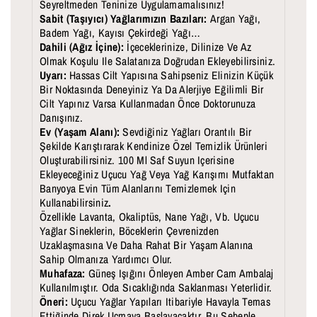
Seyreltmeden Teninize Uygulamamalısınız!
Sabit (Taşıyıcı) Yağlarımızın Bazıları:
Argan Yağı,
Badem Yağı, Kayısı Çekirdeği Yağı…
Dahili (Ağız İçine):
İçeceklerinize, Dilinize Ve Az
Olmak Koşulu Ile Salatanıza Doğrudan Ekleyebilirsiniz.
Uyarı:
Hassas Cilt Yapısına Sahipseniz Elinizin Küçük
Bir Noktasında Deneyiniz Ya Da Alerjiye Eğilimli Bir
Cilt Yapınız Varsa Kullanmadan Önce Doktorunuza
Danışınız.
Ev (Yaşam Alanı):
Sevdiğiniz Yağları Orantılı Bir
Şekilde Karıştırarak Kendinize Özel Temizlik Ürünleri
Oluşturabilirsiniz. 100 Ml Saf Suyun Içerisine
Ekleyeceğiniz Uçucu Yağ Veya Yağ Karışımı Mutfaktan
Banyoya Evin Tüm Alanlarını Temizlemek Için
Kullanabilirsiniz
.
Özellikle Lavanta, Okaliptüs, Nane Yağı, Vb. Uçucu
Yağlar Sineklerin, Böceklerin Çevrenizden
Uzaklaşmasına Ve Daha Rahat Bir Yaşam Alanına
Sahip Olmanıza Yardımcı Olur.
Muhafaza:
Güneş Işığını Önleyen Amber Cam Ambalaj
Kullanılmıştır. Oda Sıcaklığında Saklanması Yeterlidir.
Öneri:
Uçucu Yağlar Yapıları Itibariyle Havayla Temas
Ettiğinde Direk Uçmaya Başlayacaktır. Bu Sebeple