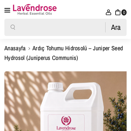
İçeriğe Atla
0
Ara
Ara
Anasayfa
Ardıç Tohumu Hidrosolü – Juniper Seed
Hydrosol (Juniperus Communis)
Ürün Bilgisine Atla