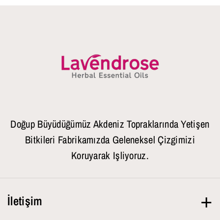
Doğup Büyüdüğümüz Akdeniz Topraklarında Yetişen
Bitkileri Fabrikamızda Geleneksel Çizgimizi
Koruyarak Işliyoruz.
İletişim
Hafta İçi
09.00-18.00