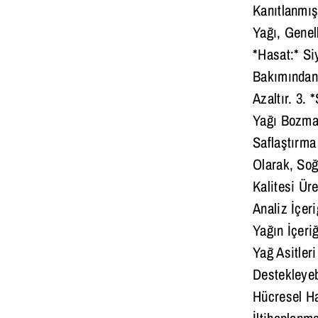
Kanıtlanmış
Yağı, Genel
*Hasat:* Si
Bakımından 
Azaltır. 3.
Yağı Bozmad
Saflaştırma
Olarak, Soğ
Kalitesi Ür
Analiz İçer
Yağın İçeri
Yağ Asitleri
Destekleyeb
Hücresel Has
İltihaplanma