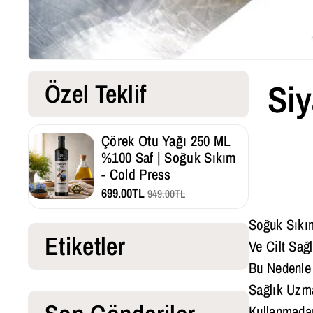
Si
Özel Teklif
Çörek Otu Yağı 250 ML
%100 Saf | Soğuk Sıkım
- Cold Press
699.00TL
949.00TL
Soğuk Sıkım
Etiketler
Ve Cilt Sağ
Bu Nedenle
Sağlık Uzma
Kullanmada