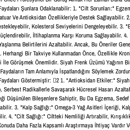
Faydaları Şunlara Odaklanabilir: 1. *Cilt Sorunları:* Egz
atuar Ve Antioksidan Özellikleriyle Destek Sağlayabilir. 2
stekleyebilir, Kolesterol Seviyelerini Dengeleyebilir. 3. *
çlendirebilir, İltihaplanma Karşı Koruma Sağlayabilir. 4. 
şlanma Belirtilerini Azaltabilir. Ancak, Bu Öneriler Genel
r. Herhangi Bir Takviye Kullanmadan Önce, Özellikle Kron
i İle Görüşmek Önemlidir. Siyah Frenk Üzümü Yağının Bi
u Faydaların Tam Anlamıyla İspatlandığını Söylemek Zordu
Faydaları Göstermiştir: 2 1. *Antioksidan Etkiler:* Siy
, Serbest Radikallerle Savaşarak Hücresel Hasarı Azaltabil
eği Düşünülen Bileşenlere Sahiptir, Bu Da Egzema, Sedef H
bilir. 3. *Kalp Sağlığı:* Omega-3 Yağ Asitleri İçeriği, Kal
r. 4. *Cilt Sağlığı:* Ciltteki Nemliliği Artırabilir, Kırışıklı
onuda Daha Fazla Kapsamlı Araştırmaya İhtiyaç Vardır V