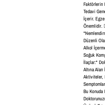
Faktörlerin
Tedavi Gene
İçerir. Egz
Önemlidir. 
*Nemlendirm
Düzenli Ola
Alkol İçerme
Soğuk Kompr
İlaçlar:* D
Altına Alan 
Aktiviteler
Semptomları
Bu Konuda B
Doktorunuzu