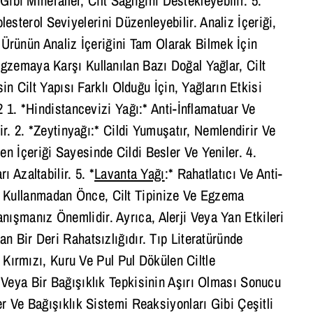
olesterol Seviyelerini Düzenleyebilir. Analiz İçeriği,
a Ürünün Analiz İçeriğini Tam Olarak Bilmek İçin
gzemaya Karşı Kullanılan Bazı Doğal Yağlar, Cilt
in Cilt Yapısı Farklı Olduğu İçin, Yağların Etkisi
 1. *Hindistancevizi Yağı:* Anti-İnflamatuar Ve
ir. 2. *Zeytinyağı:* Cildi Yumuşatır, Nemlendirir Ve
en İçeriği Sayesinde Cildi Besler Ve Yeniler. 4.
ı Azaltabilir. 5. *
Lavanta Yağı
:* Rahatlatıcı Ve Anti-
Yağı Kullanmadan Önce, Cilt Tipinize Ve Egzema
şmanız Önemlidir. Ayrıca, Alerji Veya Yan Etkileri
 Bir Deri Rahatsızlığıdır. Tıp Literatüründe
 Kırmızı, Kuru Ve Pul Pul Dökülen Ciltle
Veya Bir Bağışıklık Tepkisinin Aşırı Olması Sonucu
r Ve Bağışıklık Sistemi Reaksiyonları Gibi Çeşitli