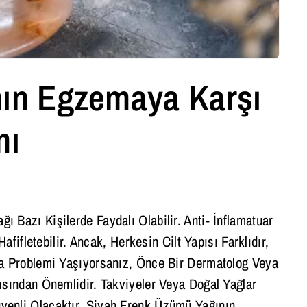
nın Egzemaya Karşı
mı
azı Kişilerde Faydalı Olabilir. Anti- İnflamatuar
ifletebilir. Ancak, Herkesin Cilt Yapısı Farklıdır,
a Problemi Yaşıyorsanız, Önce Bir Dermatolog Veya
sından Önemlidir. Takviyeler Veya Doğal Yağlar
enli Olacaktır. Siyah Frenk Üzümü Yağının