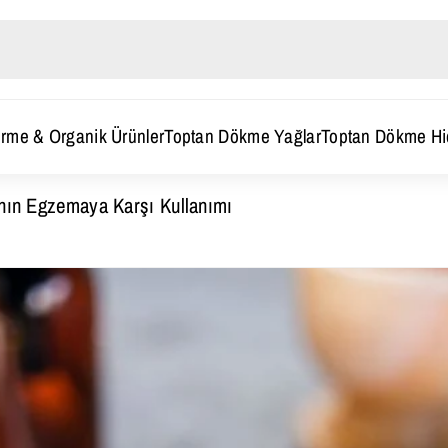
İçeriğe Atla
rme & Organik Ürünler
Toptan Dökme Yağlar
Toptan Dökme Hid
nın Egzemaya Karşı Kullanımı