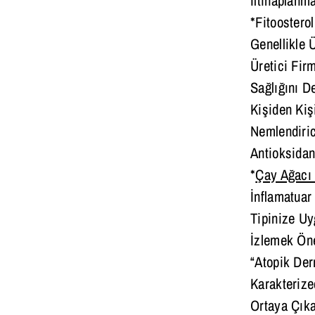
*Fitoosterol
Genellikle 
Üretici Fir
Sağlığını De
Kişiden Kiş
Nemlendiric
Antioksidan 
*
Çay Ağacı
İnflamatuar
Tipinize Uy
İzlemek Öne
“Atopik Der
Karakterize
Ortaya Çıka