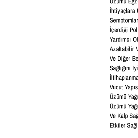
Üzümü Egzem
İhtiyaçlara
Semptomları
İçerdiği Po
Yardımcı Ola
Azaltabilir 
Ve Diğer Be
Sağlığını İ
İltihaplanm
Vücut Yapıs
Üzümü Yağı 
Üzümü Yağı,
Ve Kalp Sağ
Etkiler Sağ