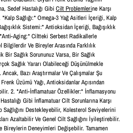
ema, Sedef Hastalığı Gibi
Cilt Problemleri
Ne Karşı
. *Kalp Sağlığı:* Omega-3 Yağ Asitleri İçeriği, Kalp
Bağışıklık Sistemi:* Antioksidan İçeriği, Bağışıklık
*Anti-Aging:* Ciltteki Serbest Radikallerle
 Bilgilerdir Ve Bireyler Arasında Farklılık
ik Bir Sağlık Sorununuz Varsa, Bir Sağlık
rçok Sağlık Yararı Olabileceği Düşünülmekle
r. Ancak, Bazı Araştırmalar Ve Çalışmalar Şu
ah Frenk Üzümü Yağı, Antioksidanlar Açısından
ir. 2. *Anti-İnflamatuar Özellikler:* İnflamasyonu
astalığı Gibi İnflamatuar Cilt Sorunlarına Karşı
p Sağlığını Destekleyebilir, Kolesterol Seviyelerini
kları Azaltabilir Ve Genel Cilt Sağlığını İyileştirebilir.
e Bireylerin Deneyimleri Değişebilir. Tamamen