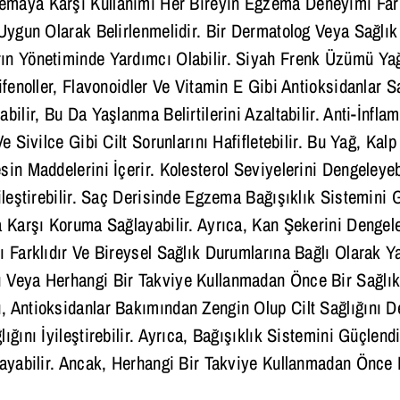
aya Karşı Kullanımı Her Bireyin Egzema Deneyimi Farklı
 Uygun Olarak Belirlenmelidir. Bir Dermatolog Veya Sağlı
n Yönetiminde Yardımcı Olabilir. Siyah Frenk Üzümü Yağı,
lifenoller, Flavonoidler Ve Vitamin E Gibi Antioksidanlar
bilir, Bu Da Yaşlanma Belirtilerini Azaltabilir. Anti-İnfla
Ve Sivilce Gibi Cilt Sorunlarını Hafifletebilir. Bu Yağ, K
sin Maddelerini İçerir. Kolesterol Seviyelerini Dengeleye
yileştirebilir. Saç Derisinde Egzema Bağışıklık Sistemini 
a Karşı Koruma Sağlayabilir. Ayrıca, Kan Şekerini Dengel
ı Farklıdır Ve Bireysel Sağlık Durumlarına Bağlı Olarak Y
Veya Herhangi Bir Takviye Kullanmadan Önce Bir Sağlık
 Antioksidanlar Bakımından Zengin Olup Cilt Sağlığını Des
lığını İyileştirebilir. Ayrıca, Bağışıklık Sistemini Güçle
layabilir. Ancak, Herhangi Bir Takviye Kullanmadan Önc