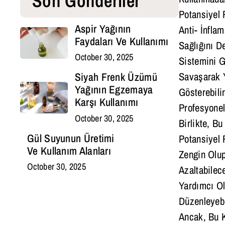
Son Gönderiler
Potansiyel 
Aspir Yağının
Anti- İnflam
Faydaları Ve Kullanımı
Sağlığını De
October 30, 2025
Sistemini Gü
Savaşarak Ya
Siyah Frenk Üzümü
Yağının Egzemaya
Gösterebili
Karşı Kullanımı
Profesyonel
October 30, 2025
Birlikte, B
Gül Suyunun Üretimi
Potansiyel 
Ve Kullanım Alanları
Zengin Olup
October 30, 2025
Azaltabilec
Yardımcı Ola
Düzenleyebili
Ancak, Bu K