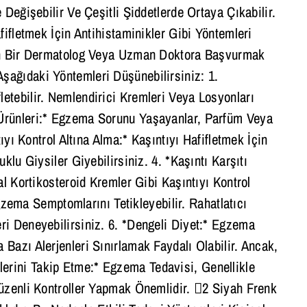
Değişebilir Ve Çeşitli Şiddetlerde Ortaya Çıkabilir.
afifletmek İçin Antihistaminikler Gibi Yöntemleri
çin Bir Dermatolog Veya Uzman Doktora Başvurmak
ağıdaki Yöntemleri Düşünebilirsiniz: 1.
etebilir. Nemlendirici Kremleri Veya Losyonları
Ürünleri:* Egzema Sorunu Yaşayanlar, Parfüm Veya
ıyı Kontrol Altına Alma:* Kaşıntıyı Hafifletmek İçin
lu Giysiler Giyebilirsiniz. 4. *Kaşıntı Karşıtı
l Kortikosteroid Kremler Gibi Kaşıntıyı Kontrol
Egzema Semptomlarını Tetikleyebilir. Rahatlatıcı
ri Deneyebilirsiniz. 6. *Dengeli Diyet:* Egzema
Bazı Alerjenleri Sınırlamak Faydalı Olabilir. Ancak,
rini Takip Etme:* Egzema Tedavisi, Genellikle
Düzenli Kontroller Yapmak Önemlidir. 2 Siyah Frenk