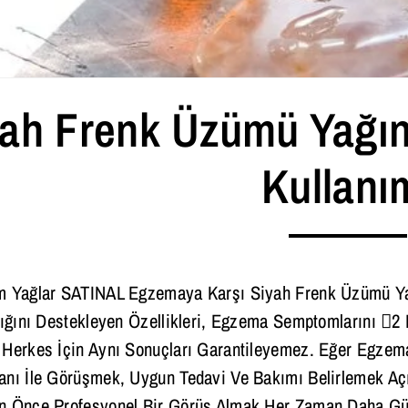
yah Frenk Üzümü Yağı
Kullanı
 Yağlar SATINAL Egzemaya Karşı Siyah Frenk Üzümü Yağı B
lığını Destekleyen Özellikleri, Egzema Semptomlarını 2 Haf
 Herkes İçin Aynı Sonuçları Garantileyemez. Eğer Egzem
nı İle Görüşmek, Uygun Tedavi Ve Bakımı Belirlemek Açı
n Önce Profesyonel Bir Görüş Almak Her Zaman Daha Güv