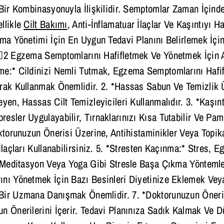
 Bir Kombinasyonuyla İlişkilidir. Semptomlar Zaman İçinde 
llikle
Cilt Bakımı
, Anti-İnflamatuar İlaçlar Ve Kaşıntıyı H
ema Yönetimi İçin En Uygun Tedavi Planını Belirlemek İ
2 Egzema Semptomlarını Hafifletmek Ve Yönetmek İçin Aş
e:* Cildinizi Nemli Tutmak, Egzema Semptomlarını Hafifl
rak Kullanmak Önemlidir. 2. *Hassas Sabun Ve Temizlik 
yen, Hassas Cilt Temizleyicileri Kullanmalıdır. 3. *Kaşınt
esler Uygulayabilir, Tırnaklarınızı Kısa Tutabilir Ve Pamuk
oktorunuzun Önerisi Üzerine, Antihistaminikler Veya Topika
İlaçları Kullanabilirsiniz. 5. *Stresten Kaçınma:* Stres, 
, Meditasyon Veya Yoga Gibi Stresle Başa Çıkma Yöntemle
nı Yönetmek İçin Bazı Besinleri Diyetinize Eklemek Veya 
ir Uzmana Danışmak Önemlidir. 7. *Doktorunuzun Önerile
n Önerilerini İçerir. Tedavi Planınıza Sadık Kalmak Ve 