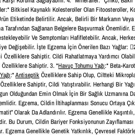
ler:* Bitkisel Kaynaklı Kolesteroller Olan Fitoosteroller, K
Ürün Etiketinde Belirtilir. Ancak, Belirli Bir Markanın Vey
ma Tarafından Sağlanan Belgelere Başvurmak Önemlidir. E
stekleyebilir Ve Semptomları Hafifletebilir. Ancak, Herkes
iye Değişebilir. İşte Egzema İçin Önerilen Bazı Yağlar: 2
i Özelliklere Sahiptir. Cildi Rahatlatmaya Yardımcı Olabil
Özelliklere Sahiptir. 3. *
Havuç Tohumu Yağı
:* Beta-Karot
 Yağı
:*
Antiseptik
Özelliklere Sahip Olup, Ciltteki Mikroplar
 Özelliklere Sahiptir, Cildi Yatıştırabilir. Herhangi Bir 
gun Olduğundan Emin Olmak İçin Bir Sağlık Uzmanına Danı
mlidir. Egzema, Cildin İltihaplanması Sonucu Ortaya Çıkan
matit” Olarak Da Adlandırılır. Egzema Genellikle Kaşıntılı,
dir. Bu Durum, Cildin Bariyer Fonksiyonunun Zayıflaması 
r. Egzema Genellikle Genetik Yatkınlık, Çevresel Faktörle