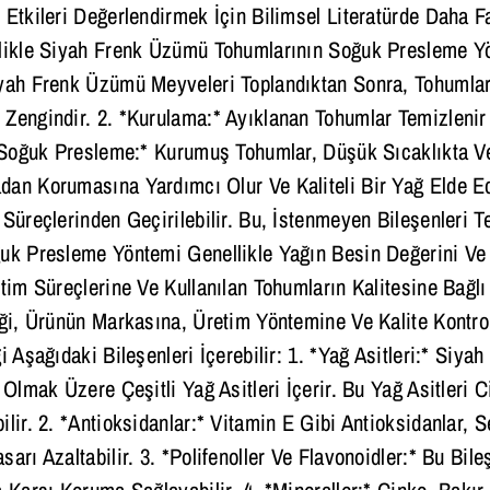
 Etkileri Değerlendirmek İçin Bilimsel Literatürde Daha
likle Siyah Frenk Üzümü Tohumlarının Soğuk Presleme Yön
yah Frenk Üzümü Meyveleri Toplandıktan Sonra, Tohumları
Zengindir. 2. *Kurulama:* Ayıklanan Tohumlar Temizlenir 
 *Soğuk Presleme:* Kurumuş Tohumlar, Düşük Sıcaklıkta Ve
an Korumasına Yardımcı Olur Ve Kaliteli Bir Yağ Elde Edi
 Süreçlerinden Geçirilebilir. Bu, İstenmeyen Bileşenleri T
uk Presleme Yöntemi Genellikle Yağın Besin Değerini Ve 
etim Süreçlerine Ve Kullanılan Tohumların Kalitesine Bağl
iği, Ürünün Markasına, Üretim Yöntemine Ve Kalite Kontro
ği Aşağıdaki Bileşenleri İçerebilir: 1. *Yağ Asitleri:* S
 Olmak Üzere Çeşitli Yağ Asitleri İçerir. Bu Yağ Asitleri 
ilir. 2. *Antioksidanlar:* Vitamin E Gibi Antioksidanlar,
arı Azaltabilir. 3. *Polifenoller Ve Flavonoidler:* Bu Bil
 Karşı Koruma Sağlayabilir. 4. *Mineraller:* Çinko, Bakır G