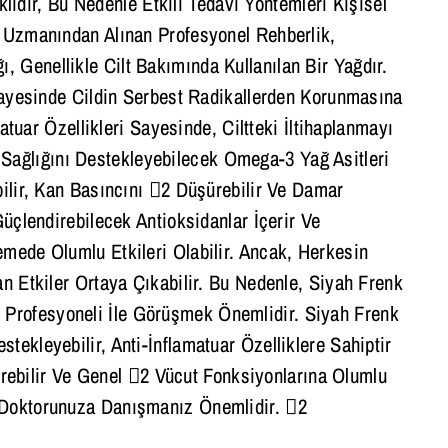
dır, Bu Nedenle Etkili Tedavi Yöntemleri Kişisel
k Uzmanından Alınan Profesyonel Rehberlik,
 Genellikle Cilt Bakımında Kullanılan Bir Yağdır.
 Sayesinde Cildin Serbest Radikallerden Korunmasına
matuar Özellikleri Sayesinde, Ciltteki İltihaplanmayı
alp Sağlığını Destekleyebilecek Omega-3 Yağ Asitleri
bilir, Kan Basıncını 2 Düşürebilir Ve Damar
Güçlendirebilecek Antioksidanlar İçerir Ve
emede Olumlu Etkileri Olabilir. Ancak, Herkesin
an Etkiler Ortaya Çıkabilir. Bu Nedenle, Siyah Frenk
 Profesyoneli İle Görüşmek Önemlidir. Siyah Frenk
tekleyebilir, Anti-İnflamatuar Özelliklere Sahiptir
ndirebilir Ve Genel 2 Vücut Fonksiyonlarına Olumlu
e Doktorunuza Danışmanız Önemlidir. 2