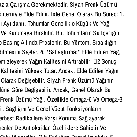
 Fazla Çalışma Gerekmektedir. Siyah Frenk Üzümü
temiyle Elde Edilir. İşte Genel Olarak Bu Süreç: 1.
 Ayıklanır. Tohumlar Genellikle Küçük Ve Yağ
Ve Kurumaya Bırakılır. Bu, Tohumların Su İçeriğini
 Basınç Altında Preslenir. Bu Yöntem, Sıcaklığın
lmesini Sağlar. 4. *Saflaştırma:* Elde Edilen Yağ,
emizleyerek Yağın Kalitesini Artırabilir. 2 Sonuç
Kalitesini Yüksek Tutar. Ancak, Elde Edilen Yağın
ı Olarak Değişebilir. Siyah Frenk Üzümü Yağının
lüne Göre Değişebilir. Ancak, Genel Olarak Bu
iyah Frenk Üzümü Yağı, Özellikle Omega-6 Ve Omega-3
Cilt Sağlığını Ve Genel Vücut Fonksiyonlarını
 Serbest Radikallere Karşı Koruma Sağlayarak
eşenler De Antioksidan Özelliklere Sahiptir Ve
ibi Mineraller, Cilt Sağlığını Destekleyebilir. 5.