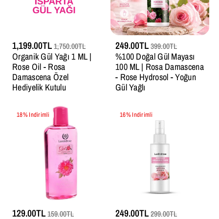
1,199.00TL
249.00TL
1,750.00TL
399.00TL
Organik Gül Yağı 1 ML |
%100 Doğal Gül Mayası
Rose Oil - Rosa
100 ML | Rosa Damascena
Damascena Özel
- Rose Hydrosol - Yoğun
Hediyelik Kutulu
Gül Yağlı
18% Indirimli
16% Indirimli
129.00TL
249.00TL
159.00TL
299.00TL