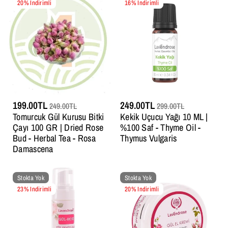
20% Indirimli
16% Indirimli
199.00TL
249.00TL
249.00TL
299.00TL
Tomurcuk Gül Kurusu Bitki
Kekik Uçucu Yağı 10 ML |
Çayı 100 GR | Dried Rose
%100 Saf - Thyme Oil -
Bud - Herbal Tea - Rosa
Thymus Vulgaris
Damascena
Stokta Yok
Stokta Yok
23% Indirimli
20% Indirimli