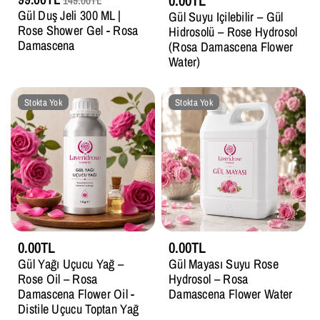
0.00TL
149.00TL
Gül Duş Jeli 300 ML |
Gül Suyu Içilebilir – Gül
Rose Shower Gel - Rosa
Hidrosolü – Rose Hydrosol
Damascena
(Rosa Damascena Flower
Water)
Stokta Yok
Stokta Yok
0.00TL
0.00TL
Gül Yağı Uçucu Yağ –
Gül Mayası Suyu Rose
Rose Oil – Rosa
Hydrosol – Rosa
Damascena Flower Oil -
Damascena Flower Water
Distile Uçucu Toptan Yağ