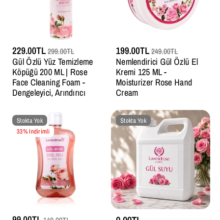
229.00TL
199.00TL
299.00TL
249.00TL
Gül Özlü Yüz Temizleme
Nemlendirici Gül Özlü El
Köpüğü 200 ML | Rose
Kremi 125 ML -
Face Cleaning Foam -
Moisturizer Rose Hand
Dengeleyici, Arındırıcı
Cream
Stokta Yok
Stokta Yok
33% Indirimli
99.00TL