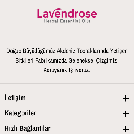
Doğup Büyüdüğümüz Akdeniz Topraklarında Yetişen
Bitkileri Fabrikamızda Geleneksel Çizgimizi
Koruyarak Işliyoruz.
İletişim
Hafta İçi
09.00-18.00
Kategoriler
+90 543 432 41 00
Tüm Ürünler
Hızlı Bağlantılar
info@lavendrose.com