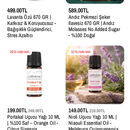
499.00TL
589.00TL
Lavanta Özü 670 GR |
Andız Pekmezi Şeker
Katkısız & Koruyucusuz -
Ilavesiz 670 GR | Andız
Bağışıklık Güçlendirici,
Molasses No Added Sugar
Stres Azaltıcı
- %100 Doğal
20% Indirimli
31% Indirimli
199.00TL
149.00TL
249.00TL
219.00TL
Portakal Uçucu Yağı 10 ML
Nioli Uçucu Yağı 10 ML |
| %100 Saf – Orange Oil -
Niaouli Essential Oil -
Citrus Sinensis
Melaleuca Quinquenervia