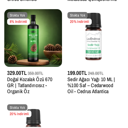
Stokta Yok
Stokta Yok
8% Indirimli
20% Indirimli
329.00TL
199.00TL
359.00TL
249.00TL
Doğal Kozalak Özü 670
Sedir Ağacı Yağı 10 ML |
GR | Tatlandırıcısız -
%100 Saf – Cedarwood
Organik Öz
Oil - Cedrus Atlantica
Stokta Yok
20% Indirimli