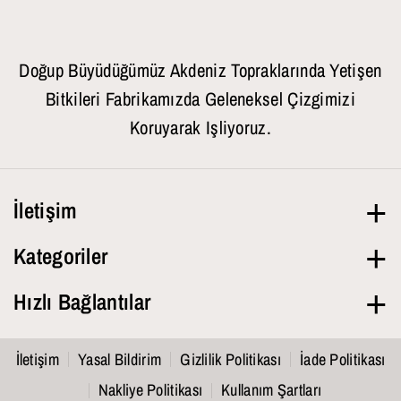
Doğup Büyüdüğümüz Akdeniz Topraklarında Yetişen
Bitkileri Fabrikamızda Geleneksel Çizgimizi
Koruyarak Işliyoruz.
İletişim
Hafta İçi
09.00-18.00
Kategoriler
+90 543 432 41 00
Tüm Ürünler
Hızlı Bağlantılar
info@lavendrose.com
Saf Yağlar
Ara
F
I
Y
Cilt Bakımı
İletişim
Yasal Bildirim
Gizlilik Politikası
İade Politikası
Lavendrose Kozmetik’in Hikayesi
A
N
O
Nakliye Politikası
Kullanım Şartları
Gurme & Organik Ürünler